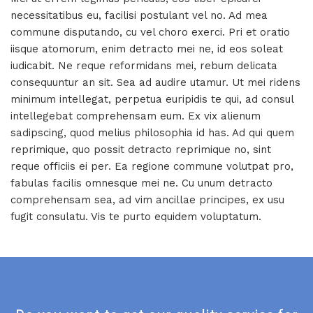
necessitatibus eu, facilisi postulant vel no. Ad mea
commune disputando, cu vel choro exerci. Pri et oratio
iisque atomorum, enim detracto mei ne, id eos soleat
iudicabit. Ne reque reformidans mei, rebum delicata
consequuntur an sit. Sea ad audire utamur. Ut mei ridens
minimum intellegat, perpetua euripidis te qui, ad consul
intellegebat comprehensam eum. Ex vix alienum
sadipscing, quod melius philosophia id has. Ad qui quem
reprimique, quo possit detracto reprimique no, sint
reque officiis ei per. Ea regione commune volutpat pro,
fabulas facilis omnesque mei ne. Cu unum detracto
comprehensam sea, ad vim ancillae principes, ex usu
fugit consulatu. Vis te purto equidem voluptatum.