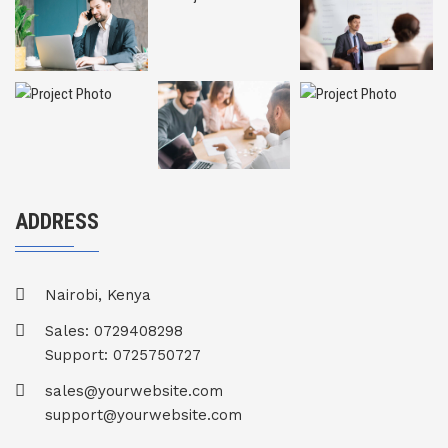
ADDRESS
Nairobi, Kenya
Sales: 0729408298
Support: 0725750727
sales@yourwebsite.com
support@yourwebsite.com