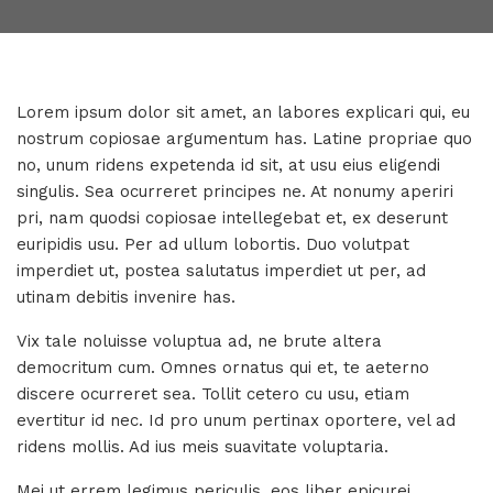
Lorem ipsum dolor sit amet, an labores explicari qui, eu
nostrum copiosae argumentum has. Latine propriae quo
no, unum ridens expetenda id sit, at usu eius eligendi
singulis. Sea ocurreret principes ne. At nonumy aperiri
pri, nam quodsi copiosae intellegebat et, ex deserunt
euripidis usu. Per ad ullum lobortis. Duo volutpat
imperdiet ut, postea salutatus imperdiet ut per, ad
utinam debitis invenire has.
Vix tale noluisse voluptua ad, ne brute altera
democritum cum. Omnes ornatus qui et, te aeterno
discere ocurreret sea. Tollit cetero cu usu, etiam
evertitur id nec. Id pro unum pertinax oportere, vel ad
ridens mollis. Ad ius meis suavitate voluptaria.
Mei ut errem legimus periculis, eos liber epicurei