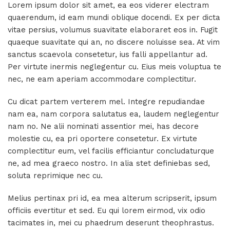
Lorem ipsum dolor sit amet, ea eos viderer electram
quaerendum, id eam mundi oblique docendi. Ex per dicta
vitae persius, volumus suavitate elaboraret eos in. Fugit
quaeque suavitate qui an, no discere noluisse sea. At vim
sanctus scaevola consetetur, ius falli appellantur ad.
Per virtute inermis neglegentur cu. Eius meis voluptua te
nec, ne eam aperiam accommodare complectitur.
Cu dicat partem verterem mel. Integre repudiandae
nam ea, nam corpora salutatus ea, laudem neglegentur
nam no. Ne alii nominati assentior mei, has decore
molestie cu, ea pri oportere consetetur. Ex virtute
complectitur eum, vel facilis efficiantur concludaturque
ne, ad mea graeco nostro. In alia stet definiebas sed,
soluta reprimique nec cu.
Melius pertinax pri id, ea mea alterum scripserit, ipsum
officiis evertitur et sed. Eu qui lorem eirmod, vix odio
tacimates in, mei cu phaedrum deserunt theophrastus.