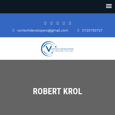
vortechdevelopers@gmail.com
0725750727
ROBERT KROL